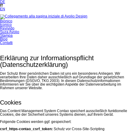
DE
IT
EN
Salta
Bionico
la
Iconico
navigazione
Revivido
Suza Avolio
Stampa
Blog
Contatti
Erklärung zur Informationspflicht
(Datenschutzerklärung)
Der Schutz Ihrer persönlichen Daten ist uns ein besonderes Anliegen. Wir
verarbeiten Ihre Daten daher ausschließlich auf Grundlage der gesetzlichen
Bestimmungen (DSGVO, TKG 2003). In diesen Datenschutzinformationen
informieren wir Sie über die wichtigsten Aspekte der Datenverarbeitung im
Rahmen unserer Website.
Cookies
Das Content Management System Contao speichert ausscließlich funktionelle
Cookies, die der Sicherheit unseres Systems dienen, auf Ihrem Gerät.
Folgende Cookies werden ggf. gespeichert:
csrf_https-contao_csrf_token:
Schutz vor Cross-Site-Scripting