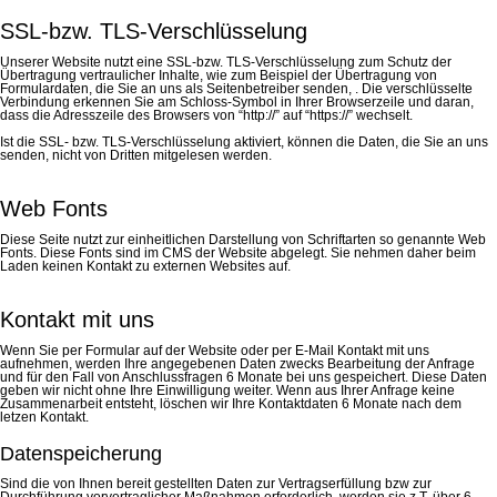
SSL-bzw. TLS-Verschlüsselung
Unserer Website nutzt eine SSL-bzw. TLS-Verschlüsselung zum Schutz der
Übertragung vertraulicher Inhalte, wie zum Beispiel der Übertragung von
Formulardaten, die Sie an uns als Seitenbetreiber senden, . Die verschlüsselte
Verbindung erkennen Sie am Schloss-Symbol in Ihrer Browserzeile und daran,
dass die Adresszeile des Browsers von “http://” auf “https://” wechselt.
Ist die SSL- bzw. TLS-Verschlüsselung aktiviert, können die Daten, die Sie an uns
senden, nicht von Dritten mitgelesen werden.
Web Fonts
Diese Seite nutzt zur einheitlichen Darstellung von Schriftarten so genannte Web
Fonts. Diese Fonts sind im CMS der Website abgelegt. Sie nehmen daher beim
Laden keinen Kontakt zu externen Websites auf.
Kontakt mit uns
Wenn Sie per Formular auf der Website oder per E-Mail Kontakt mit uns
aufnehmen, werden Ihre angegebenen Daten zwecks Bearbeitung der Anfrage
und für den Fall von Anschlussfragen 6 Monate bei uns gespeichert. Diese Daten
geben wir nicht ohne Ihre Einwilligung weiter. Wenn aus Ihrer Anfrage keine
Zusammenarbeit entsteht, löschen wir Ihre Kontaktdaten 6 Monate nach dem
letzen Kontakt.
Datenspeicherung
Sind die von Ihnen bereit gestellten Daten zur Vertragserfüllung bzw zur
Durchführung vorvertraglicher Maßnahmen erforderlich, werden sie z.T. über 6