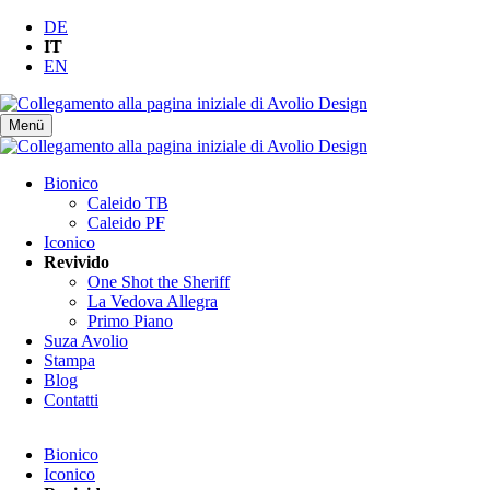
DE
IT
EN
Menü
Salta
Bionico
la
Caleido TB
navigazione
Caleido PF
Iconico
Revivido
One Shot the Sheriff
La Vedova Allegra
Primo Piano
Suza Avolio
Stampa
Blog
Contatti
Salta
Bionico
la
Iconico
navigazione