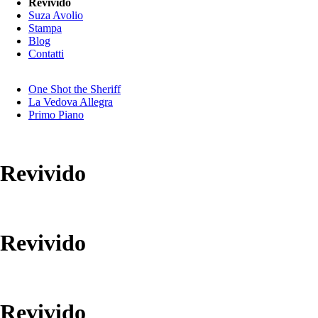
Revivido
Suza Avolio
Stampa
Blog
Contatti
Salta
One Shot the Sheriff
la
La Vedova Allegra
navigazione
Primo Piano
Revivido
Revivido
Revivido