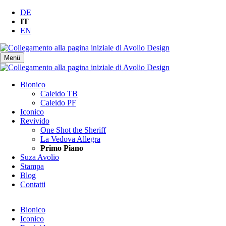
DE
IT
EN
Menü
Salta
Bionico
la
Caleido TB
navigazione
Caleido PF
Iconico
Revivido
One Shot the Sheriff
La Vedova Allegra
Primo Piano
Suza Avolio
Stampa
Blog
Contatti
Salta
Bionico
la
Iconico
navigazione