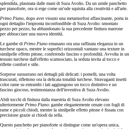
splendida, plasmata dalle mani di Suza Avolio. Da un umile panchetto
per pianoforte, ora si erge come un'ode squisita alla creatività e all'arte.
Primo Piano
, dopo aver vissuto una metamorfosi affascinante, porta in
ogni dettaglio l'impronta inconfondibile di Suza Avolio: smontato
pezzo per pezzo, ha abbandonato la sua precedente finitura marrone
per abbracciare una nuova identità.
Le gambe di
Primo Piano
emanano ora una raffinata eleganza in un
turchese opaco, mentre le superfici orizzontali vantano una texture in
similpelle effetto pitone, conferendo fascino e profondità. Avvolta in un
tessuto turchese dall'effetto scamosciato, la seduta invita al tocco e
riflette comfort e stile.
Sorprese sussurrano nei dettagli più delicati: i pomelli, una volta
trascurati, riflettono ora la delicata tonalità turchese. Stravaganti insetti
color rame su entrambi i lati aggiungono un tocco distintivo e un
fascino giocoso, testimonianza dell'inventiva di Suza Avolio.
Abili tocchi di finitura dalla maestria di Suza Avolio elevano
ulteriormente
Primo Piano
: gambe elegantemente ornate con fogli di
rame e piccoli chiodi, mentre la similpelle effetto pitone è fissata con
precisione grazie ai chiodi da sella.
Questo panchetto per pianoforte si distingue come un'opera unica,